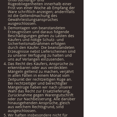
Rügeobliegenheiten innerhalb einer
Frist von einer Woche ab Empfang der
Ware schriftlich anzeigen; andernfalls
ist die Geltendmachung des
Gewährleistungsanspruches
ausgeschlossen.
Demontagen von beanstandeten
Erzeugnissen und daraus folgende
Beschädigungen gehen zu Lasten des
Käufers und nötige Schutz- und
Sicherheitsmaßnahmen erfolgen
durch den Käufer. Die beanstandeten
Erzeugnisse nebst Lieferscheinen sind
zu unserer Verfügung zu halten und
uns auf Verlangen einzusenden.
Das Recht des Käufers, Ansprüche zu
erkennbaren oder aus verdeckten
Mängeln geltend zu machen, verjährt
in allen Fällen in einem Monat vom
Zeitpunkt der rechtzeitigen Rüge an.
Bei rechtzeitiger und berechtigter
Mängelrüge haben wir nach unserer
Wahl das Recht zur Ersatzlieferung,
Zurücknahme gegen Warengutschrift
oder zur Nachbesserung. Alle darüber
hinausgehenden Ansprüche, gleich
aus welchem Rechtsgrund, sind
ausgeschlossen.
Wir haften insbesondere nicht für