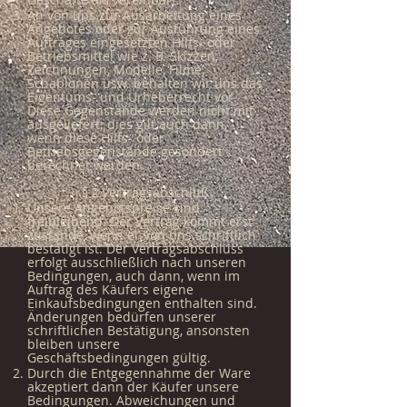
An von uns zur Ausarbeitung eines
Angebotes oder zur Ausführung eines
Auftrages eingesetzten Hilfs- oder
Betriebsmittel wie z. B. Skizzen,
Zeichnungen, Modelle, Filme,
Schablonen usw. behalten wir uns das
Eigentums- und Urheberrecht vor.
Diese Gegenstände werden nicht mit
ausgeliefert; dies gilt auch dann,
wenn diese Hilfs- oder
Betriebsgegenstände gesondert
berechnet werden.
§ 2.Vertragsabschluß
Unsere Angebotspreise sind
freibleibend. Der Vertrag kommt erst
zustande, wenn er von uns schriftlich
bestätigt ist. Der Vertragsabschluss
erfolgt ausschließlich nach unseren
Bedingungen, auch dann, wenn im
Auftrag des Käufers eigene
Einkaufsbedingungen enthalten sind.
Änderungen bedürfen unserer
schriftlichen Bestätigung, ansonsten
bleiben unsere
Geschäftsbedingungen gültig.
Durch die Entgegennahme der Ware
akzeptiert dann der Käufer unsere
Bedingungen. Abweichungen und