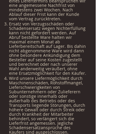
eines Liefertermins beanspruchen wir
eine angemessene Nachfrist von
mindestens zwei Wochen. Nach
Ablauf dieser Frist kann der Kunde
vom Vertrag zurücktreten.
Ersatz von Verzugsschäden oder
Schadensersatz wegen Nichterfüllung
kann nicht gefordert werden. Auf
Abruf bestellte Ware halten wir
maximal einem Monat ab
Lieferbereitschaft auf Lager. Bis dahin
nicht abgenommene Ware wird dann
ohne besondere Ankündigung dem
Besteller auf seine Kosten zugestellt
und berechnet oder nach unserer
Wahl anderweitig veräußert, ohne
eine Ersatzmöglichkeit für den Käufer.
Wird unsere Liefermöglichkeit durch
Maschinenschäden, Rohstoffmangel,
Lieferschwierigkeiten von
Subunternehmern oder Zulieferern
oder sonstige innerhalb oder
außerhalb des Betriebs oder des
Transports liegende Störungen, durch
höhere Gewalt oder durch Streik oder
durch Krankheit der Mitarbeiter
behindert, so verlängert sich die
Lieferfrist angemessen. Jegliche
Schadensersatzansprüche des
Käufers sind ausgeschlossen.