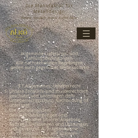
Die Manufaktur für
Metalldesign
Messing Neusilber Bronze Kupfer Silber
Allgemeine Lieferungs- und
Zahlungsbedingungen
Alle nachstehenden Regelungen
gelten auch gegenüber Verbrauchern
§ 1.Allgemeines, Urheberrecht
Unsere Entwürfe sind musterrechtlich
geschützt und unterliegen dem
Urheberrechtsschutz. Nachbildung ist
untersagt.
Die nachstehenden
Geschäftsbedingungen sind
Grundlage aller unserer Angebote,
Aufträge, Lieferungen und Leistungen
und gelten mit Auftragsannahme
durch uns auch für alle späteren
Geschäfte als vereinbart.