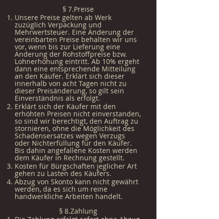
§ 7.Preise
Unsere Preise gelten ab Werk
zuzüglich Verpackung und
Mehrwertsteuer. Eine Änderung der
vereinbarten Preise behalten wir uns
vor, wenn bis zur Lieferung eine
Änderung der Rohstoffpreise bzw.
Lohnerhöhung eintritt. Ab 10% ergeht
dann eine entsprechende Mitteilung
an den Käufer. Erklärt sich dieser
innerhalb von acht Tagen nicht zu
dieser Preisänderung, so gilt sein
Einverständnis als erfolgt.
Erklärt sich der Käufer mit den
erhöhten Preisen nicht einverstanden,
so sind wir berechtigt, den Auftrag zu
stornieren, ohne die Möglichkeit des
Schadensersatzes wegen Verzugs
oder Nichterfüllung für den Käufer.
Bis dahin angefallene Kosten werden
dem Käufer in Rechnung gestellt.
Kosten für Bürgschaften jeglicher Art
gehen zu Lasten des Käufers.
Abzug von Skonto kann nicht gewährt
werden, da es sich um reine
handwerkliche Arbeiten handelt.
§ 8.Zahlung