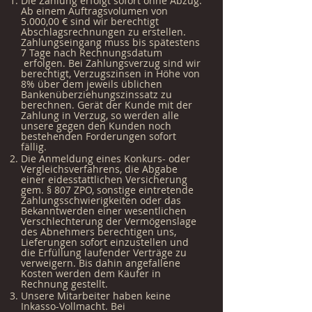
Die Zahlung erfolgt sofort ohne Abzug.
Ab einem Auftragsvolumen von
5.000,00 € sind wir berechtigt
Abschlagsrechnungen zu erstellen.
Zahlungseingang muss bis spätestens
7 Tage nach Rechnungsdatum
erfolgen. Bei Zahlungsverzug sind wir
berechtigt, Verzugszinsen in Höhe von
8% über dem jeweils üblichen
Bankenüberziehungszinssatz zu
berechnen. Gerät der Kunde mit der
Zahlung in Verzug, so werden alle
unsere gegen den Kunden noch
bestehenden Forderungen sofort
fällig.
Die Anmeldung eines Konkurs- oder
Vergleichsverfahrens, die Abgabe
einer eidesstattlichen Versicherung
gem. § 807 ZPO, sonstige eintretende
Zahlungsschwierigkeiten oder das
Bekanntwerden einer wesentlichen
Verschlechterung der Vermögenslage
des Abnehmers berechtigen uns,
Lieferungen sofort einzustellen und
die Erfüllung laufender Verträge zu
verweigern. Bis dahin angefallene
Kosten werden dem Käufer in
Rechnung gestellt.
Unsere Mitarbeiter haben keine
Inkasso-Vollmacht. Bei