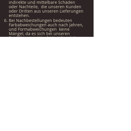
indirekte und mittelbare Schäden
oder Nachteile, die unseren Kunden
oder Dritten aus unseren Lieferungen
entstehen.
Bei Nachbestellungen bedeuten
Farbabweichungen auch nach Jahren,
und Formabweichungen keine
Mängel, da es sich bei unseren
Produkten um Handarbeit handelt.
Unabhängig von sonstigen
Regelungen in diesen Bedingungen
sind Schadensersatzansprüche aller
Art und gleich aus welchem
Rechtsgrund, auch aus Verschulden
bei Vertragsschluss, aus positiver
Vertragsverletzung und aus
unerlaubter Handlung (§§ 823 ff. BGB)
gegen uns, unsere gesetzlichen
Vertreter, Erfüllungsgehilfen,
Betriebsangehörige, soweit gesetzlich
zulässig, ausgeschlossen.
§ 11.Oberflächen
Lackierungen können nicht
beanstandet werden. Für
Lackierungen und Wachs, sowie für
galvanisch veredelte Oberflächen wird
keine Garantie übernommen.