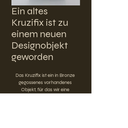
Ein altes
Kruzifix ist zu
einem neuen
Designobjekt
geworden
Das Kruzifix ist ein in Bronze 
gegossenes vorhandenes 
Objekt, für das wir eine 
Hintergrundplatte entworfen 
haben. Auf der massiven 
Messingplatte mit 
handgefertigter Patina wurde 
in der Mitte ein Kreis als 