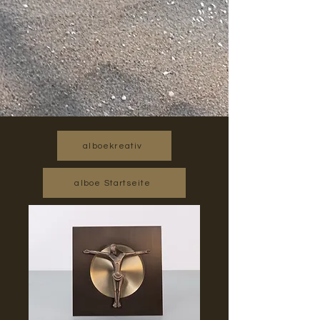
alboekreativ
alboe Startseite